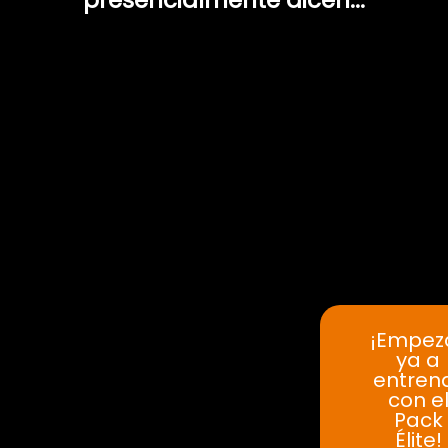
¡Empez
ya a
entren
con e
Pack
Élite!