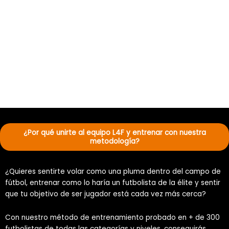
para saber más
¿Por qué unirte al equipo L4F y entrenar con nuestra
metodología?
¿Quieres sentirte volar como una pluma dentro del campo de
fútbol, entrenar como lo haría un futbolista de la élite y sentir
que tu objetivo de ser jugador está cada vez más cerca?
Con nuestro método de entrenamiento probado en + de 300
futbolistas de todas las categorías y niveles, conseguirás