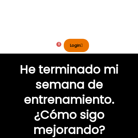
Ir
al
contenido
0
Carrito
Login
He terminado mi
semana de
entrenamiento.
¿Cómo sigo
mejorando?